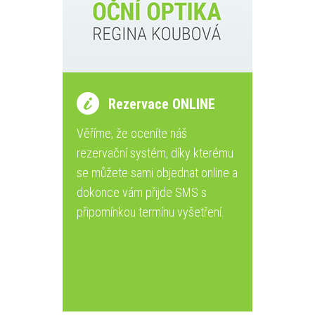
Rezervace ONLINE
Věříme, že oceníte náš
rezervační systém, díky kterému
se můžete sami objednat online a
dokonce vám přijde SMS s
připomínkou termínu vyšetření.