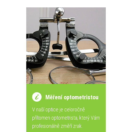
Měření optometristou
V naší optice je celoročně
přítomen optometrista, který Vám
profesionálně změří zrak.