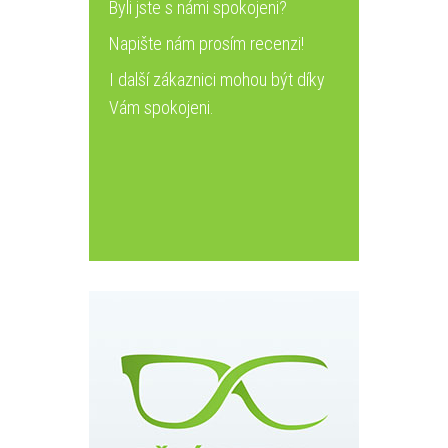
Byli jste s námi spokojeni?
Napište nám prosím recenzi!
I další zákaznici mohou být díky
Vám spokojeni.