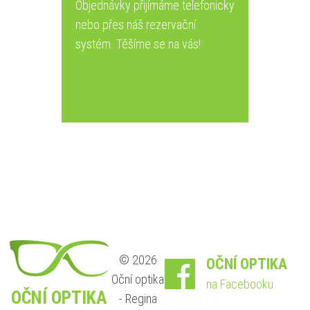
Objednávky přijímáme telefonicky
nebo přes náš rezervační
systém. Těšíme se na vás!
© 2026
OČNÍ OPTIKA
Oční optika
na Facebooku
OČNÍ OPTIKA
- Regina